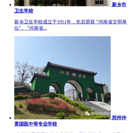
新乡市
卫生学校
新乡卫生学校成立于1951年，先后荣获 "河南省文明单
位"、 "河南省...
郑州仲
景国医中等专业学校