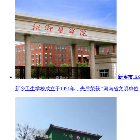
新乡市卫
新乡卫生学校成立于1951年，先后荣获 "河南省文明单位"、 