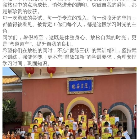
段旅程中的点滴成长、悄然进步的脚印、突破自我的瞬间，都
是最珍贵的收获。
每一次勇敢的尝试、每一份专注的投入、每一份咬牙的坚持，
都值得被看见、被肯定！你们每个人，都是这段学习时光的主
角。
同学们，暑假将至，这既是休整身心、放松自我的时光，更
是“弯道超车”、提升自我的良机。
希望你们在放松的同时，不忘“夏练三伏”的武训精神，坚持武
术训练，强健体魄；更不忘“温故知新”的学训要求，合理安排
学习时间，巩固知识。