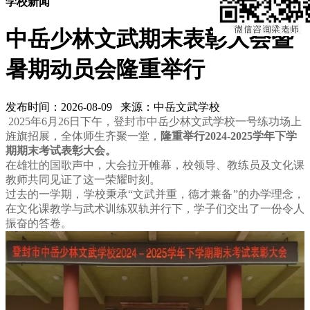
学校新闻
中岳少林文武期末表彰大会暨
暑期动员会隆重举行
发布时间：2026-08-09 来源：中岳文武学校
2025年6月26日下午，登封市中岳少林文武学校一号练功场上
旌旗招展，全体师生齐聚一堂，
隆重举行2024-2025学年下学
期期末考试表彰大会。
在雄壮的国歌声中，大会拉开帷幕，校领导、教练员及文化课
教师共同见证了这一荣耀时刻。
过去的一学期，学校秉承“文武并重，德才兼备”的办学理念，
在文化课教学与武术训练双轨并行下，学子们交出了一份令人
振奋的答卷。