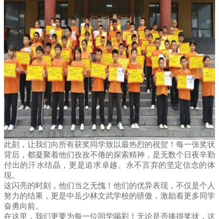
此刻，让我们向所有获奖同学致以最热烈的祝贺！每一张奖状
背后，都凝聚着他们孜孜不倦的探索精神，是无数个日夜辛勤
付出的汗水结晶，更是追求卓越、永不言弃的坚定信念的体
现。
这闪亮的时刻，他们当之无愧！他们的优异表现，不仅是个人
努力的结果，更是中岳少林文武学校的骄傲，激励着更多同学
奋勇向前。
在这里，我们更要为每一位同学喝彩！无论是否捧得奖状，这