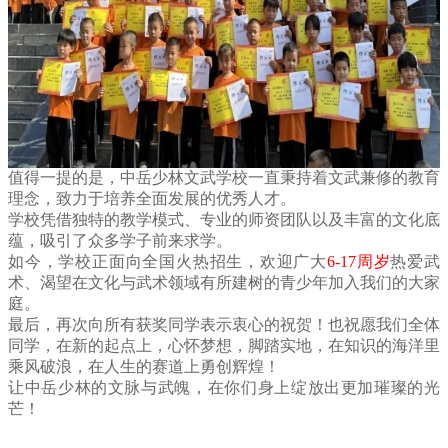
值得一提的是，中岳少林文武学校一直秉持着文武兼修的教育
理念，致力于培养全面发展的优秀人才。
学校凭借独特的教学模式、专业的师资团队以及丰富的文化底
蕴，吸引了众多学子前来求学。
如今，学校正面向全国火热招生，欢迎广大
6-17周岁
热爱武
术、渴望在文化与武术领域有所建树的青少年加入我们的大家
庭。
最后，再次向所有获奖同学表示衷心的祝贺！也祝愿我们全体
同学，在新的起点上，心怀梦想，脚踏实地，在知识的海洋里
乘风破浪，在人生的赛道上勇创辉煌！
让中岳少林的文脉与武魄，在你们身上绽放出更加璀璨的光
芒！