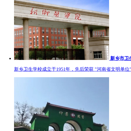
新乡市卫
新乡卫生学校成立于1951年，先后荣获 "河南省文明单位"、 