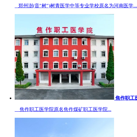
郑州澍(音"树")树青医学中等专业学校原名为河南医学...
焦作职工
焦作职工医学院原名焦作煤矿职工医学院...